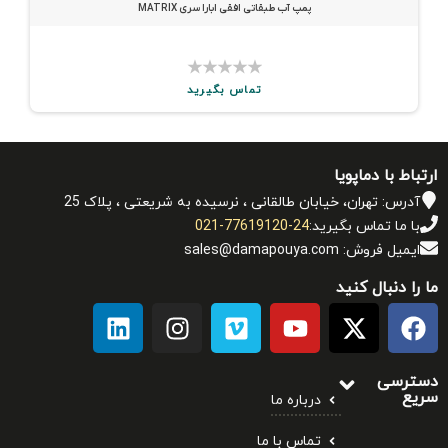
پمپ آب طبقاتی افقی ابارا سری MATRIX
★
★
★
★
★
تماس بگیرید
ارتباط با دماپویا
آدرس: تهران، خیابان طالقانی ، نرسیده به شریعتی ، پلاک 25
با ما تماس بگیرید:
021-77619120-24
ایمیل فروش: sales@damapouya.com
ما را دنبال کنید
دسترسی
سریع
درباره ما
تماس با ما