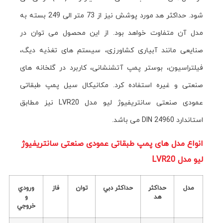
شود. حداکثر هد مورد پوشش نیز از 73 متر الی 249 بسته به
مدل آن متفاوت خواهد بود. از این محصول می توان در
صنایعی مانند آبیاری کشاورزی، سیستم های تغذیه دیگ،
فیلتراسیون، بوستر پمپ آتشنشانی، کاربرد در گلخانه های
صنعتی و غیره استفاده کرد. مکانیکال سیل پمپ طبقاتی
عمودی صنعتی سانتريفيوژ ليو مدل LVR20 نیز مطابق
استاندارد DIN 24960 می باشد.
انواع مدل های پمپ طبقاتی عمودی صنعتی سانتريفيوژ
ليو مدل LVR20
مدل
حداکثر
حداکثر دبي
توان
فاز
ورودي
هد
و
خروجي