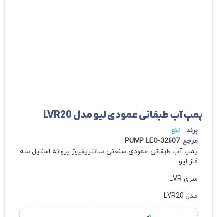
پمپ آب طبقاتی عمودی ليو مدل LVR20
برند
لئو
مرجع
PUMP LEO-32607
پمپ آب طبقاتی عمودی صنعتی سانتريفيوژ پروانه استيل سه
فاز لیو
سری LVR
مدل LVR20