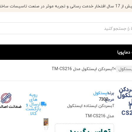
موثر در صنعت تاسیسات ساختمان ایران
دماپویا
>
آبسردکن ایستکول مدل TM-CS216
یستکول
ردکن
برند
ایستکول
رویه
تکول
های
مرجع
7302
ارسال و
آبسردکن ایستاده ایستکول
ضمانت اصالت 
بازگشت
کالا
CS
مدل TM-CS216
17