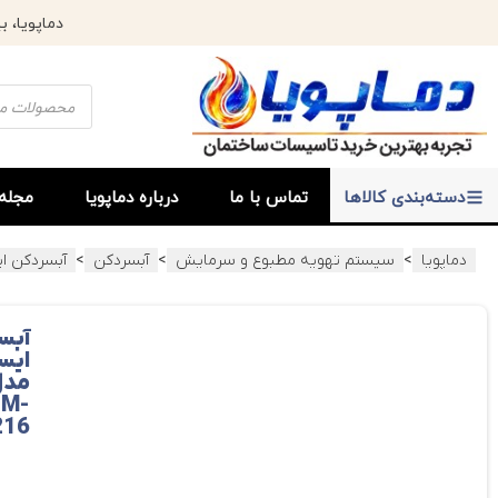
دماپویا، بیش از 17 سال افتخار خدمت رسانی و تجربه 
دسته‌بندی کالاها
تماس با ما
درباره دماپویا
مجله 
>
>
>
دماپویا
سیستم تهویه مطبوع و سرمایش
آبسردکن
آبسردکن ا
آبس
ایس
مدل
TM-
216